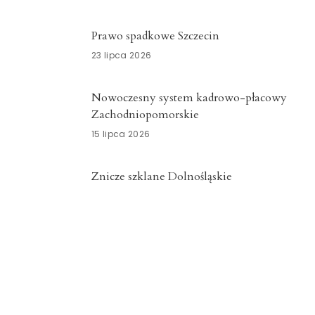
Prawo spadkowe Szczecin
23 lipca 2026
Nowoczesny system kadrowo-płacowy
Zachodniopomorskie
15 lipca 2026
Znicze szklane Dolnośląskie
15 lipca 2026
Opieka okołoporodowa
Zachodniopomorskie
13 lipca 2026