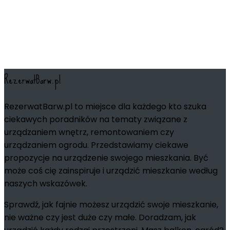
RezerwatBarw.pl
RezerwatBarw.pl to miejsce dla każdego kto szuka
ciekawych poradników na tematy związane z
urządzaniem wnętrz, remontowaniem czy
urządzaniem ogrodu. Przedstawiamy ciekawe
propozycje na urządzenie swojego mieszkania. Być
może coś cię zainspiruje i urządzić mieszkanie według
naszych wskazówek.
Sprawdź, jak fajnie możesz urządzić swoje mieszkanie,
nie ważne czy jest duże czy małe. Doradzam, jak