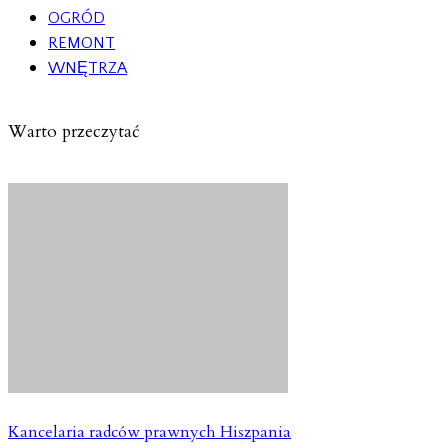
OGRÓD
REMONT
WNĘTRZA
Warto przeczytać
Kancelaria radców prawnych Hiszpania