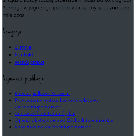
urządzić każdy rodzaj przestrzeni. Masz balkon, ogród?
Pomogę w jego zagospodarowaniu, aby spędzać tam
mile czas.
Nawigacja
O mnie
Kontakt
Współpraca
Najnowsze publikacje
Prawo spadkowe Szczecin
Nowoczesny system kadrowo-płacowy
Zachodniopomorskie
Znicze szklane Dolnośląskie
Opieka okołoporodowa Zachodniopomorskie
Kasy fiskalne Zachodniopomorskie