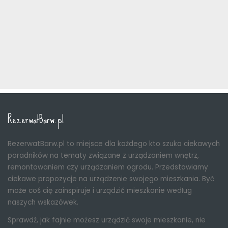
RezerwatBarw.pl
RezerwatBarw.pl to miejsce dla każdego kto szuka ciekawych
poradników na tematy związane z urządzaniem wnętrz,
remontowaniem czy urządzaniem ogrodu. Przedstawiamy
ciekawe propozycje na urządzenie swojego mieszkania. Być
może coś cię zainspiruje i urządzić mieszkanie według
naszych wskazówek.
Sprawdź, jak fajnie możesz urządzić swoje mieszkanie, nie