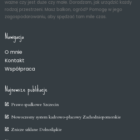
ważne czy jest duże czy małe. Doradzam, jak urządzić każdy
rodzaj przestrzeni. Masz balkon, ogród? Pomogę w jego
zagospodarowaniu, aby spędzać tam mile czas.
Nawigacja
O mnie
Kontakt
Współpraca
Najnowsze publikacje
Prawo spadkowe Szczecin
Nowoczesny system kadrowo-płacowy Zachodniopomorskie
Znicze szklane Dolnośląskie