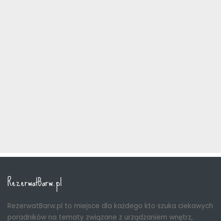
RezerwatBarw.pl
RezerwatBarw.pl to miejsce dla każdego kto szuka ciekawych
poradników na tematy związane z urządzaniem wnętrz,