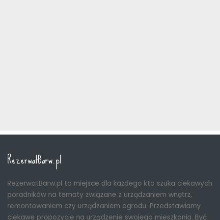
RezerwatBarw.pl
RezerwatBarw.pl to miejsce dla każdego kto szuka ciekawych
poradników na tematy związane z urządzaniem wnętrz,
remontowaniem czy urządzaniem ogrodu. Przedstawiamy
ciekawe propozycje na urządzenie swojego mieszkania. Być