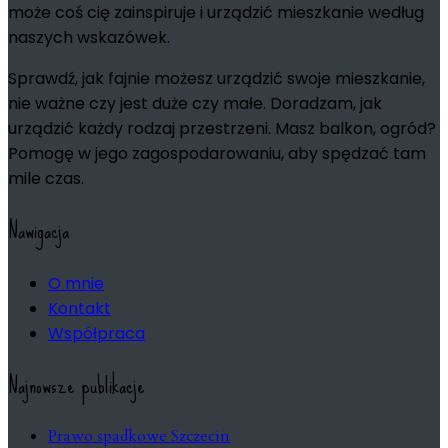
może coś cię zainspiruje i urządzić mieszkanie według
naszych wskazówek.
Sprawdź, jak fajnie możesz urządzić swoje mieszkanie,
nie ważne czy jest duże czy małe. Doradzam, jak
urządzić każdy rodzaj przestrzeni. Masz balkon, ogród?
Pomogę w jego zagospodarowaniu, aby spędzać tam
mile czas.
Nawigacja
O mnie
Kontakt
Współpraca
Najnowsze publikacje
Prawo spadkowe Szczecin