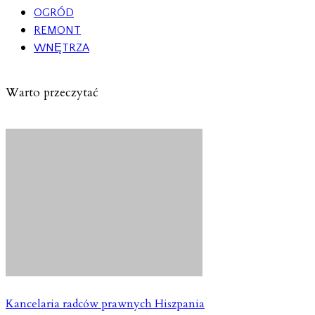
OGRÓD
REMONT
WNĘTRZA
Warto przeczytać
Kancelaria radców prawnych Hiszpania