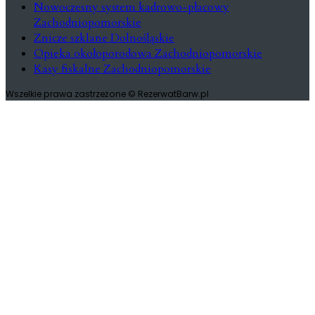
Nowoczesny system kadrowo-płacowy
Zachodniopomorskie
Znicze szklane Dolnośląskie
Opieka okołoporodowa Zachodniopomorskie
Kasy fiskalne Zachodniopomorskie
Wszelkie prawa zastrzeżone © RezerwatBarw.pl