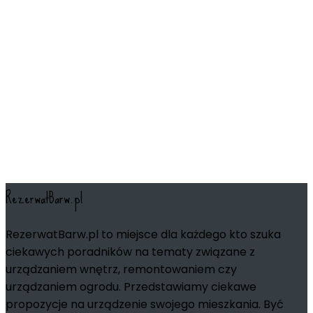
RezerwatBarw.pl
RezerwatBarw.pl to miejsce dla każdego kto szuka
ciekawych poradników na tematy związane z
urządzaniem wnętrz, remontowaniem czy
urządzaniem ogrodu. Przedstawiamy ciekawe
propozycje na urządzenie swojego mieszkania. Być