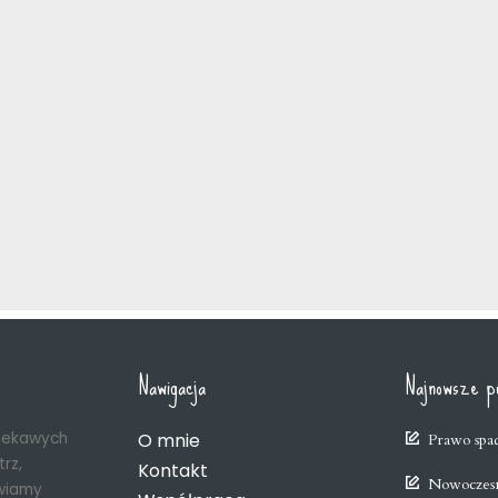
Nawigacja
Najnowsze pu
ciekawych
O mnie
Prawo spa
rz,
Kontakt
Nowoczesn
wiamy