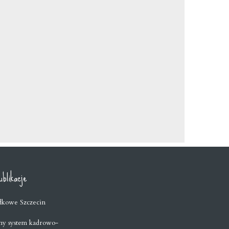
blikacje
dkowe Szczecin
y system kadrowo-