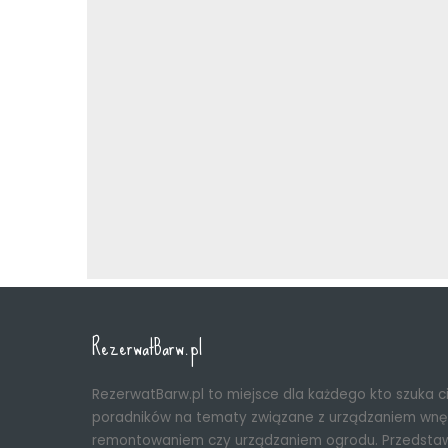
RezerwatBarw.pl
RezerwatBarw.pl to miejsce dla każdego kto szuka 
poradników na tematy związane z urządzaniem wnęt
remontowaniem czy urządzaniem ogrodu. Przedsta