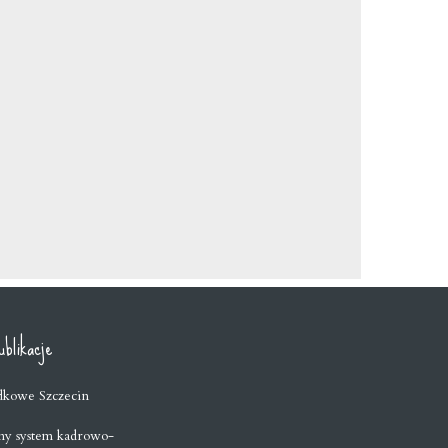
blikacje
dkowe Szczecin
y system kadrowo-