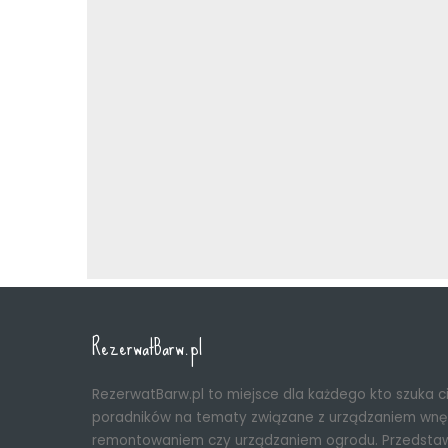
RezerwatBarw.pl
RezerwatBarw.pl to miejsce dla każdego kto szuka 
poradników na tematy związane z urządzaniem wnęt
remontowaniem czy urządzaniem ogrodu. Przedsta