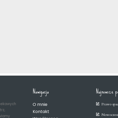
Nawigacja
Najnowsze pu
ciekawych
O mnie
Prawo spa
rz,
Kontakt
Nowoczesn
wiamy