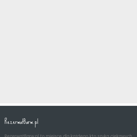
RezerwatBarw.pl
RezerwatBarw.pl to miejsce dla każdego kto szuka ciekawych