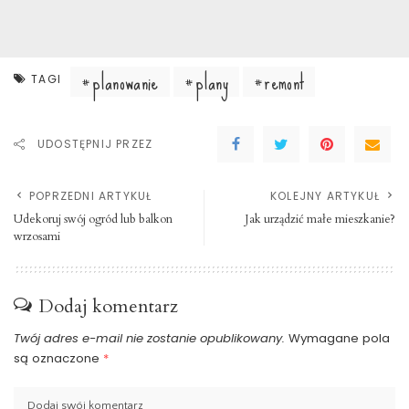
planowanie
plany
remont
TAGI
UDOSTĘPNIJ PRZEZ
POPRZEDNI ARTYKUŁ
KOLEJNY ARTYKUŁ
Udekoruj swój ogród lub balkon
Jak urządzić małe mieszkanie?
wrzosami
Dodaj komentarz
Twój adres e-mail nie zostanie opublikowany.
Wymagane pola
są oznaczone
*