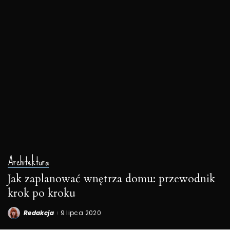
Architektura
Jak zaplanować wnętrza domu: przewodnik
krok po kroku
Redakcja
9 lipca 2020
Posted
by