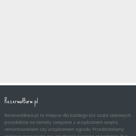
RezerwatBarw.pl
RezerwatBarw.pl to miejsce dla każdego kto szuka ciekawych
poradników na tematy związane z urządzaniem wnętrz,
remontowaniem czy urządzaniem ogrodu. Przedstawiamy