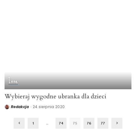
Inne
Wybieraj wygodne ubranka dla dzieci
Redakcja
24 sierpnia 2020
Posted
by
1
…
74
75
76
77