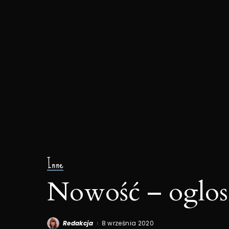
Inne
Nowość – oglosz
Redakcja
8 września 2020
Posted