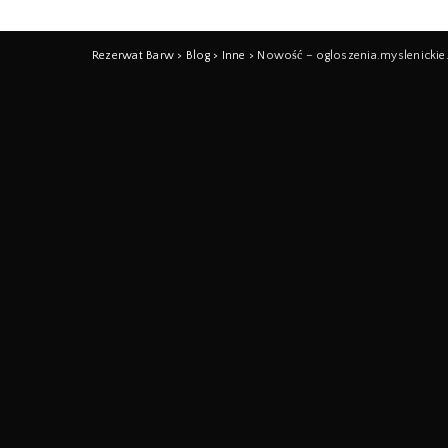
Rezerwat Barw
>
Blog
>
Inne
>
Nowość – ogloszenia.myslenickie