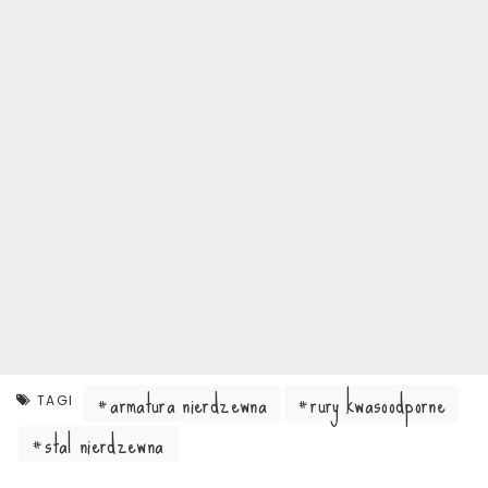
armatura nierdzewna
rury kwasoodporne
TAGI
stal nierdzewna