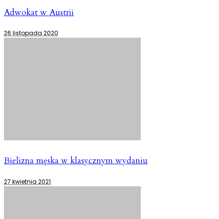
Adwokat w Austrii
26 listopada 2020
Bielizna męska w klasycznym wydaniu
27 kwietnia 2021