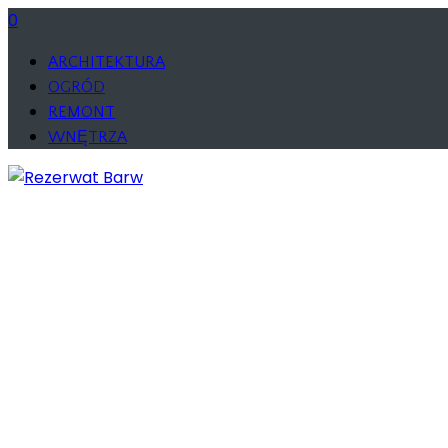
0
ARCHITEKTURA
OGRÓD
REMONT
WNĘTRZA