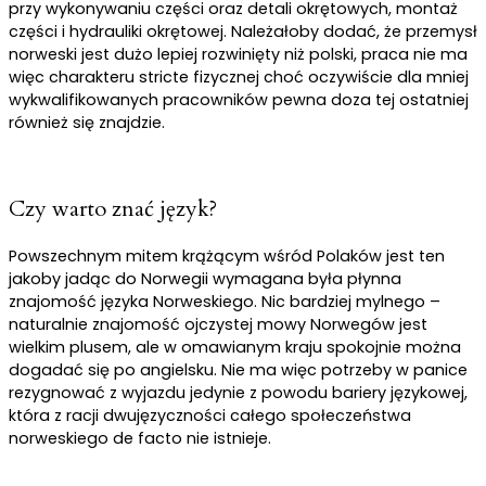
przy wykonywaniu części oraz detali okrętowych, montaż
części i hydrauliki okrętowej. Należałoby dodać, że przemysł
norweski jest dużo lepiej rozwinięty niż polski, praca nie ma
więc charakteru stricte fizycznej choć oczywiście dla mniej
wykwalifikowanych pracowników pewna doza tej ostatniej
również się znajdzie.
Czy warto znać język?
Powszechnym mitem krążącym wśród Polaków jest ten
jakoby jadąc do Norwegii wymagana była płynna
znajomość języka Norweskiego. Nic bardziej mylnego –
naturalnie znajomość ojczystej mowy Norwegów jest
wielkim plusem, ale w omawianym kraju spokojnie można
dogadać się po angielsku. Nie ma więc potrzeby w panice
rezygnować z wyjazdu jedynie z powodu bariery językowej,
która z racji dwujęzyczności całego społeczeństwa
norweskiego de facto nie istnieje.