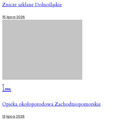
Znicze szklane Dolnośląskie
15 lipca 2026
Inne
Opieka okołoporodowa Zachodniopomorskie
13 lipca 2026