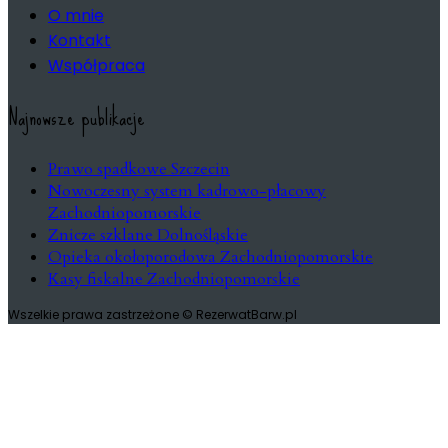
O mnie
Kontakt
Współpraca
Najnowsze publikacje
Prawo spadkowe Szczecin
Nowoczesny system kadrowo-płacowy
Zachodniopomorskie
Znicze szklane Dolnośląskie
Opieka okołoporodowa Zachodniopomorskie
Kasy fiskalne Zachodniopomorskie
Wszelkie prawa zastrzeżone © RezerwatBarw.pl