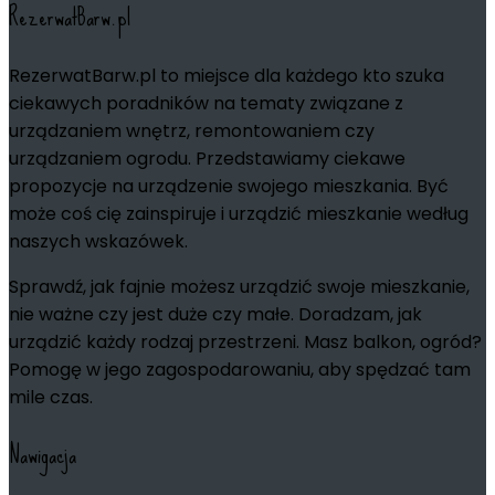
RezerwatBarw.pl
RezerwatBarw.pl to miejsce dla każdego kto szuka
ciekawych poradników na tematy związane z
urządzaniem wnętrz, remontowaniem czy
urządzaniem ogrodu. Przedstawiamy ciekawe
propozycje na urządzenie swojego mieszkania. Być
może coś cię zainspiruje i urządzić mieszkanie według
naszych wskazówek.
Sprawdź, jak fajnie możesz urządzić swoje mieszkanie,
nie ważne czy jest duże czy małe. Doradzam, jak
urządzić każdy rodzaj przestrzeni. Masz balkon, ogród?
Pomogę w jego zagospodarowaniu, aby spędzać tam
mile czas.
Nawigacja