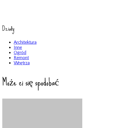
Działy
Architektura
Inne
Ogród
Remont
Wnętrza
Może ci się spodobać