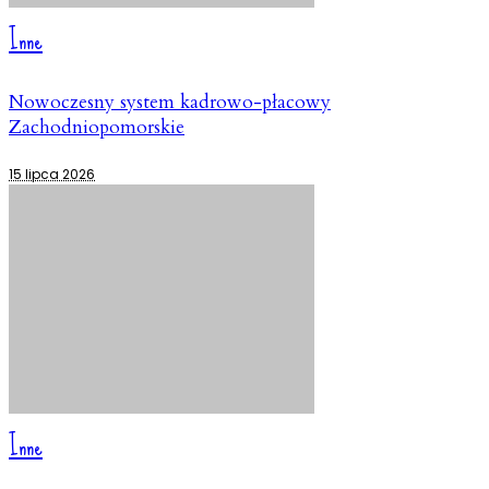
Inne
Nowoczesny system kadrowo-płacowy
Zachodniopomorskie
15 lipca 2026
Inne