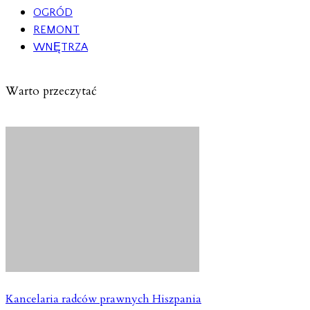
OGRÓD
REMONT
WNĘTRZA
Warto przeczytać
Kancelaria radców prawnych Hiszpania