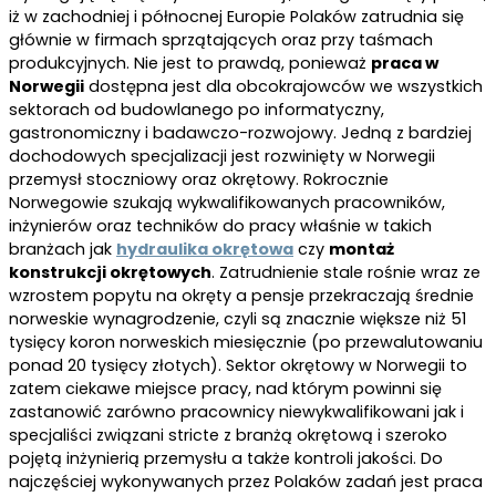
iż w zachodniej i północnej Europie Polaków zatrudnia się
głównie w firmach sprzątających oraz przy taśmach
produkcyjnych. Nie jest to prawdą, ponieważ
praca w
Norwegii
dostępna jest dla obcokrajowców we wszystkich
sektorach od budowlanego po informatyczny,
gastronomiczny i badawczo-rozwojowy. Jedną z bardziej
dochodowych specjalizacji jest rozwinięty w Norwegii
przemysł stoczniowy oraz okrętowy. Rokrocznie
Norwegowie szukają wykwalifikowanych pracowników,
inżynierów oraz techników do pracy właśnie w takich
branżach jak
hydraulika okrętowa
czy
montaż
konstrukcji okrętowych
. Zatrudnienie stale rośnie wraz ze
wzrostem popytu na okręty a pensje przekraczają średnie
norweskie wynagrodzenie, czyli są znacznie większe niż 51
tysięcy koron norweskich miesięcznie (po przewalutowaniu
ponad 20 tysięcy złotych). Sektor okrętowy w Norwegii to
zatem ciekawe miejsce pracy, nad którym powinni się
zastanowić zarówno pracownicy niewykwalifikowani jak i
specjaliści związani stricte z branżą okrętową i szeroko
pojętą inżynierią przemysłu a także kontroli jakości. Do
najczęściej wykonywanych przez Polaków zadań jest praca