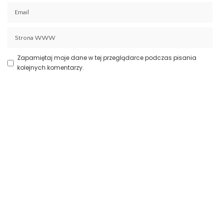
Zapamiętaj moje dane w tej przeglądarce podczas pisania
kolejnych komentarzy.
Aktualności
Prawo spadkowe Szczecin
23 lipca 2026
Nowoczesny system kadrowo-płacowy
Zachodniopomorskie