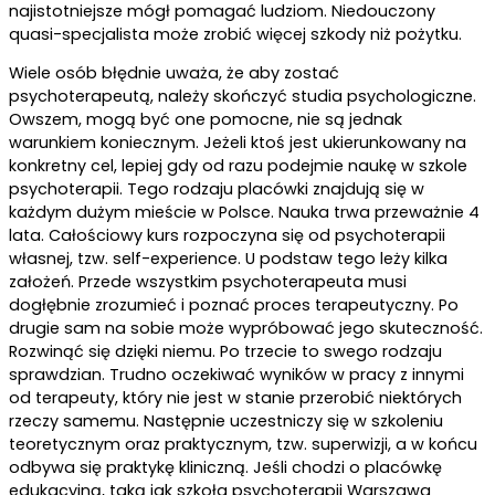
najistotniejsze mógł pomagać ludziom. Niedouczony
quasi-specjalista może zrobić więcej szkody niż pożytku.
Wiele osób błędnie uważa, że aby zostać
psychoterapeutą, należy skończyć studia psychologiczne.
Owszem, mogą być one pomocne, nie są jednak
warunkiem koniecznym. Jeżeli ktoś jest ukierunkowany na
konkretny cel, lepiej gdy od razu podejmie naukę w szkole
psychoterapii. Tego rodzaju placówki znajdują się w
każdym dużym mieście w Polsce. Nauka trwa przeważnie 4
lata. Całościowy kurs rozpoczyna się od psychoterapii
własnej, tzw. self-experience. U podstaw tego leży kilka
założeń. Przede wszystkim psychoterapeuta musi
dogłębnie zrozumieć i poznać proces terapeutyczny. Po
drugie sam na sobie może wypróbować jego skuteczność.
Rozwinąć się dzięki niemu. Po trzecie to swego rodzaju
sprawdzian. Trudno oczekiwać wyników w pracy z innymi
od terapeuty, który nie jest w stanie przerobić niektórych
rzeczy samemu. Następnie uczestniczy się w szkoleniu
teoretycznym oraz praktycznym, tzw. superwizji, a w końcu
odbywa się praktykę kliniczną. Jeśli chodzi o placówkę
edukacyjną, taką jak szkoła psychoterapii Warszawa