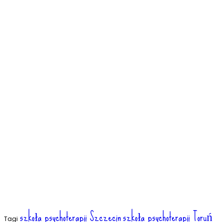
szkoła psychoterapii Szczecin
szkoła psychoterapii Toruń
Tagi