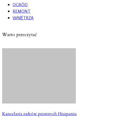
OGRÓD
REMONT
WNĘTRZA
Warto przeczytać
Kancelaria radców prawnych Hiszpania