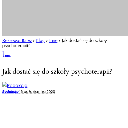
Rezerwat Barw
>
Blog
>
Inne
>
Jak dostać się do szkoły
psychoterapii?
Inne
Jak dostać się do szkoły psychoterapii?
Posted
Redakcja
16 października 2020
by