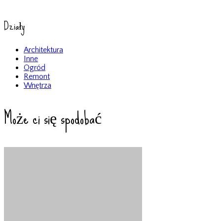
Działy
Architektura
Inne
Ogród
Remont
Wnętrza
Może ci się spodobać