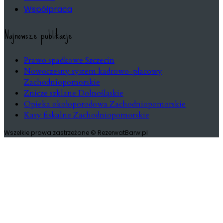
Współpraca
Najnowsze publikacje
Prawo spadkowe Szczecin
Nowoczesny system kadrowo-płacowy
Zachodniopomorskie
Znicze szklane Dolnośląskie
Opieka okołoporodowa Zachodniopomorskie
Kasy fiskalne Zachodniopomorskie
Wszelkie prawa zastrzeżone © RezerwatBarw.pl