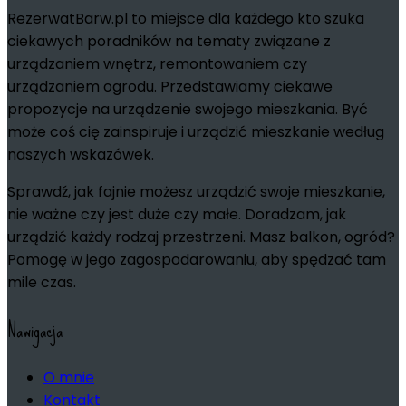
RezerwatBarw.pl to miejsce dla każdego kto szuka
ciekawych poradników na tematy związane z
urządzaniem wnętrz, remontowaniem czy
urządzaniem ogrodu. Przedstawiamy ciekawe
propozycje na urządzenie swojego mieszkania. Być
może coś cię zainspiruje i urządzić mieszkanie według
naszych wskazówek.
Sprawdź, jak fajnie możesz urządzić swoje mieszkanie,
nie ważne czy jest duże czy małe. Doradzam, jak
urządzić każdy rodzaj przestrzeni. Masz balkon, ogród?
Pomogę w jego zagospodarowaniu, aby spędzać tam
mile czas.
Nawigacja
O mnie
Kontakt