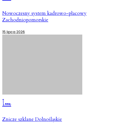
Nowoczesny system kadrowo-płacowy
Zachodniopomorskie
15 lipca 2026
Inne
Znicze szklane Dolnośląskie