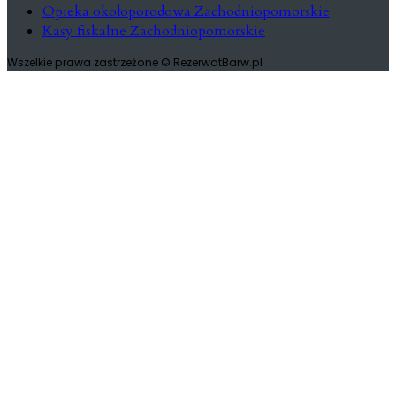
Opieka okołoporodowa Zachodniopomorskie
Kasy fiskalne Zachodniopomorskie
Wszelkie prawa zastrzeżone © RezerwatBarw.pl