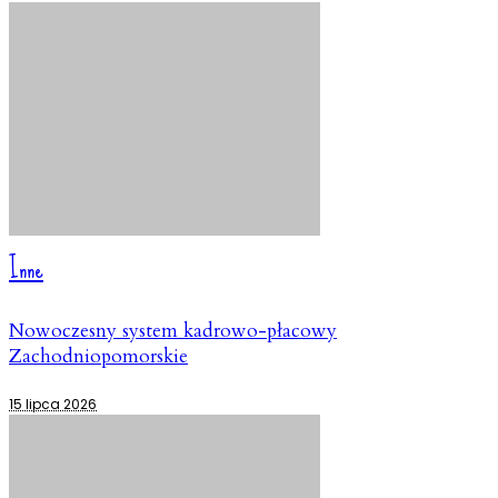
Inne
Nowoczesny system kadrowo-płacowy
Zachodniopomorskie
15 lipca 2026