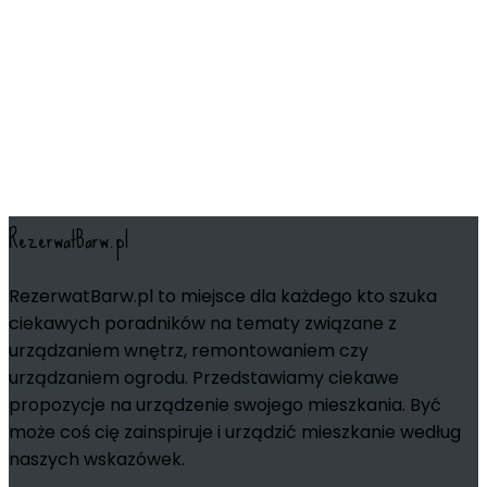
RezerwatBarw.pl
RezerwatBarw.pl to miejsce dla każdego kto szuka
ciekawych poradników na tematy związane z
urządzaniem wnętrz, remontowaniem czy
urządzaniem ogrodu. Przedstawiamy ciekawe
propozycje na urządzenie swojego mieszkania. Być
może coś cię zainspiruje i urządzić mieszkanie według
naszych wskazówek.