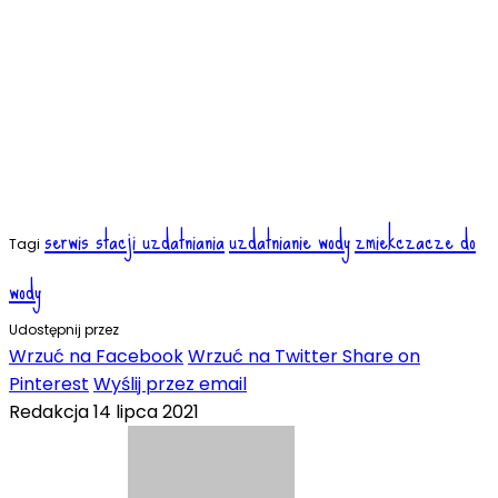
serwis stacji uzdatniania
uzdatnianie wody
zmiekczacze do
Tagi
wody
Udostępnij przez
Wrzuć na Facebook
Wrzuć na Twitter
Share on
Pinterest
Wyślij przez email
Redakcja
14 lipca 2021