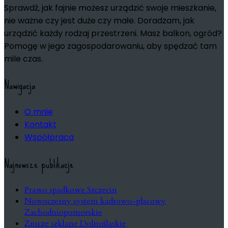
Sprawdź, jak fajnie możesz urządzić swoje mieszkanie,
nie ważne czy jest duże czy małe. Doradzam, jak
urządzić każdy rodzaj przestrzeni. Masz balkon, ogród?
Pomogę w jego zagospodarowaniu, aby spędzać tam
mile czas.
Nawigacja
O mnie
Kontakt
Współpraca
Najnowsze publikacje
Prawo spadkowe Szczecin
Nowoczesny system kadrowo-płacowy
Zachodniopomorskie
Znicze szklane Dolnośląskie