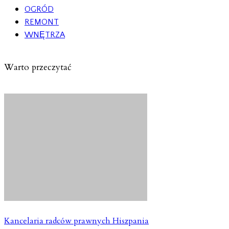
OGRÓD
REMONT
WNĘTRZA
Warto przeczytać
Kancelaria radców prawnych Hiszpania