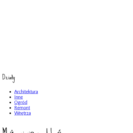
Działy
Architektura
Inne
Ogród
Remont
Wnętrza
Może ci się spodobać