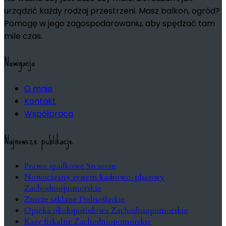
urządzić każdy rodzaj przestrzeni. Masz balkon, ogród?
Pomogę w jego zagospodarowaniu, aby spędzać tam
mile czas.
Nawigacja
O mnie
Kontakt
Współpraca
Najnowsze publikacje
Prawo spadkowe Szczecin
Nowoczesny system kadrowo-płacowy
Zachodniopomorskie
Znicze szklane Dolnośląskie
Opieka okołoporodowa Zachodniopomorskie
Kasy fiskalne Zachodniopomorskie