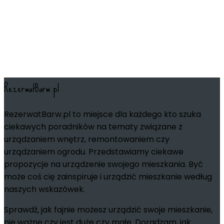
RezerwatBarw.pl
RezerwatBarw.pl to miejsce dla każdego kto szuka
ciekawych poradników na tematy związane z
urządzaniem wnętrz, remontowaniem czy
urządzaniem ogrodu. Przedstawiamy ciekawe
propozycje na urządzenie swojego mieszkania. Być
może coś cię zainspiruje i urządzić mieszkanie według
naszych wskazówek.
Sprawdź, jak fajnie możesz urządzić swoje mieszkanie,
nie ważne czy jest duże czy małe. Doradzam, jak