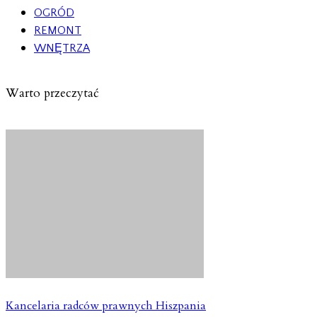
OGRÓD
REMONT
WNĘTRZA
Warto przeczytać
Kancelaria radców prawnych Hiszpania