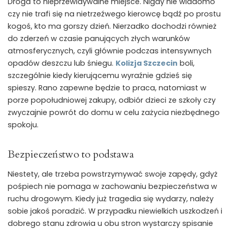
Droga to nieprzewidywalne miejsce. Nigdy nie wiadomo
czy nie trafi się na nietrzeźwego kierowcę bądź po prostu
kogoś, kto ma gorszy dzień. Nierzadko dochodzi również
do zderzeń w czasie panujących złych warunków
atmosferycznych, czyli głównie podczas intensywnych
opadów deszczu lub śniegu.
Kolizja Szczecin
boli,
szczególnie kiedy kierującemu wyraźnie gdzieś się
spieszy. Rano zapewne będzie to praca, natomiast w
porze popołudniowej zakupy, odbiór dzieci ze szkoły czy
zwyczajnie powrót do domu w celu zażycia niezbędnego
spokoju.
Bezpieczeństwo to podstawa
Niestety, ale trzeba powstrzymywać swoje zapędy, gdyż
pośpiech nie pomaga w zachowaniu bezpieczeństwa w
ruchu drogowym. Kiedy już tragedia się wydarzy, należy
sobie jakoś poradzić. W przypadku niewielkich uszkodzeń i
dobrego stanu zdrowia u obu stron wystarczy spisanie