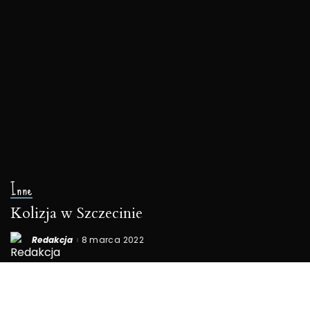
Inne
Kolizja w Szczecinie
Redakcja
8 marca 2022
Posted
by