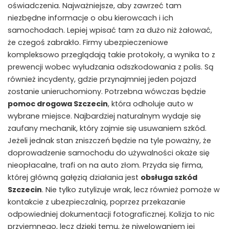
oświadczenia. Najważniejsze, aby zawrzeć tam
niezbędne informacje o obu kierowcach i ich
samochodach. Lepiej wpisać tam za dużo niż żałować,
że czegoś zabrakło. Firmy ubezpieczeniowe
kompleksowo przeglądają takie protokoły, a wynika to z
prewencji wobec wyłudzania odszkodowania z polis. Są
również incydenty, gdzie przynajmniej jeden pojazd
zostanie unieruchomiony. Potrzebna wówczas będzie
pomoc drogowa Szczecin
, która odholuje auto w
wybrane miejsce. Najbardziej naturalnym wydaje się
zaufany mechanik, który zajmie się usuwaniem szkód.
Jeżeli jednak stan zniszczeń będzie na tyle poważny, że
doprowadzenie samochodu do używalności okaże się
nieopłacalne, trafi on na auto złom. Przyda się firma,
której główną gałęzią działania jest
obsługa szkód
Szczecin
. Nie tylko zutylizuje wrak, lecz również pomoże w
kontakcie z ubezpieczalnią, poprzez przekazanie
odpowiedniej dokumentacji fotograficznej. Kolizja to nic
przyjemnego, lecz dzięki temu, że niwelowaniem jej