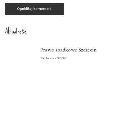
Aktualności
Prawo spadkowe Szczecin
23 lipca 2026
Nowoczesny system kadrowo-płacowy
Zachodniopomorskie
15 lipca 2026
Znicze szklane Dolnośląskie
15 lipca 2026