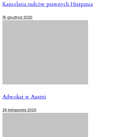
Kancelaria radców prawnych Hiszpania
15 grudnia 2020
Adwokat w Austrii
26 listopada 2020