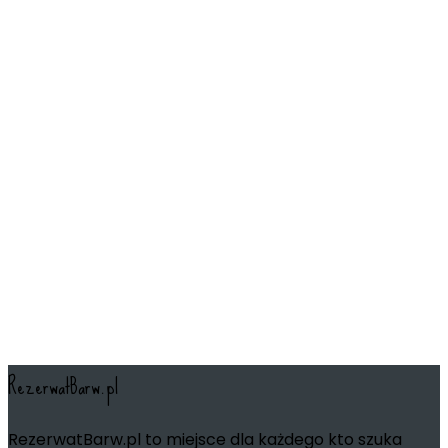
RezerwatBarw.pl
RezerwatBarw.pl to miejsce dla każdego kto szuka