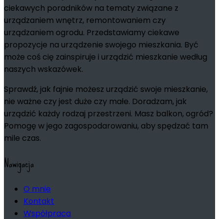
ciekawych poradników na tematy związane z
urządzaniem wnętrz, remontowaniem czy
urządzaniem ogrodu. Przedstawiamy ciekawe
propozycje na urządzenie swojego mieszkania. Być
może coś cię zainspiruje i urządzić mieszkanie według
naszych wskazówek.
Sprawdź, jak fajnie możesz urządzić swoje mieszkanie,
nie ważne czy jest duże czy małe. Doradzam, jak
urządzić każdy rodzaj przestrzeni. Masz balkon, ogród?
Pomogę w jego zagospodarowaniu, aby spędzać tam
mile czas.
Nawigacja
O mnie
Kontakt
Współpraca