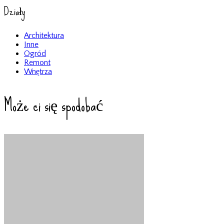
Działy
Architektura
Inne
Ogród
Remont
Wnętrza
Może ci się spodobać