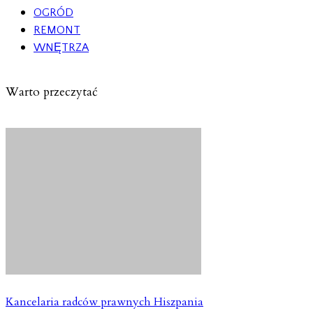
OGRÓD
REMONT
WNĘTRZA
Warto przeczytać
Kancelaria radców prawnych Hiszpania