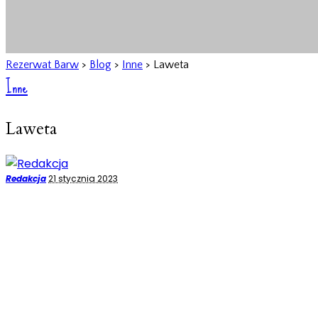
Rezerwat Barw
>
Blog
>
Inne
>
Laweta
Inne
Laweta
Posted
Redakcja
21 stycznia 2023
by