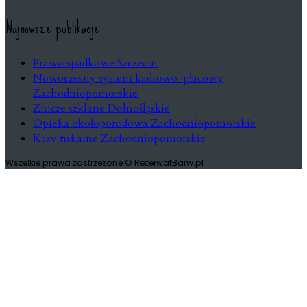
Najnowsze publikacje
Prawo spadkowe Szczecin
Nowoczesny system kadrowo-płacowy
Zachodniopomorskie
Znicze szklane Dolnośląskie
Opieka okołoporodowa Zachodniopomorskie
Kasy fiskalne Zachodniopomorskie
Wszelkie prawa zastrzeżone © RezerwatBarw.pl