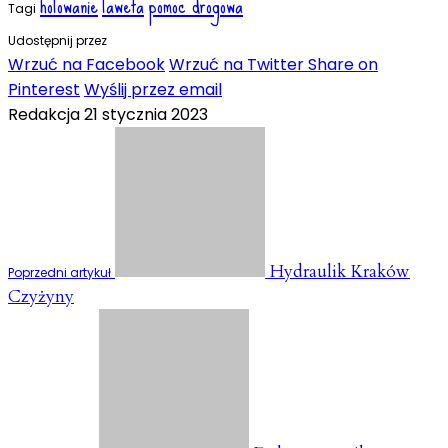
holowanie
laweta
pomoc drogowa
Tagi
Udostępnij przez
Wrzuć na Facebook
Wrzuć na Twitter
Share on
Pinterest
Wyślij przez email
Redakcja
21 stycznia 2023
Hydraulik Kraków
Poprzedni artykuł
Czyżyny