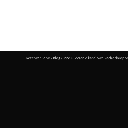
Rezerwat Barw
>
Blog
>
Inne
>
Leczenie kanałowe Zachodniopo