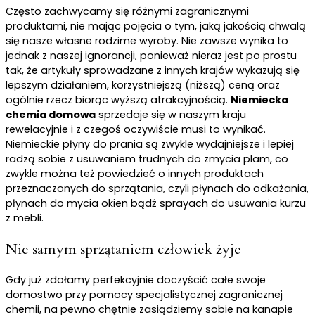
Często zachwycamy się różnymi zagranicznymi
produktami, nie mając pojęcia o tym, jaką jakością chwalą
się nasze własne rodzime wyroby. Nie zawsze wynika to
jednak z naszej ignorancji, ponieważ nieraz jest po prostu
tak, że artykuły sprowadzane z innych krajów wykazują się
lepszym działaniem, korzystniejszą (niższą) ceną oraz
ogólnie rzecz biorąc wyższą atrakcyjnością.
Niemiecka
chemia domowa
sprzedaje się w naszym kraju
rewelacyjnie i z czegoś oczywiście musi to wynikać.
Niemieckie płyny do prania są zwykle wydajniejsze i lepiej
radzą sobie z usuwaniem trudnych do zmycia plam, co
zwykle można też powiedzieć o innych produktach
przeznaczonych do sprzątania, czyli płynach do odkażania,
płynach do mycia okien bądź sprayach do usuwania kurzu
z mebli.
Nie samym sprzątaniem człowiek żyje
Gdy już zdołamy perfekcyjnie doczyścić całe swoje
domostwo przy pomocy specjalistycznej zagranicznej
chemii, na pewno chętnie zasiądziemy sobie na kanapie