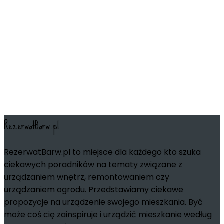
RezerwatBarw.pl
RezerwatBarw.pl to miejsce dla każdego kto szuka
ciekawych poradników na tematy związane z
urządzaniem wnętrz, remontowaniem czy
urządzaniem ogrodu. Przedstawiamy ciekawe
propozycje na urządzenie swojego mieszkania. Być
może coś cię zainspiruje i urządzić mieszkanie według