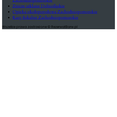
Zachodniopomorskie
Znicze szklane Dolnośląskie
Opieka okołoporodowa Zachodniopomorskie
Kasy fiskalne Zachodniopomorskie
Wszelkie prawa zastrzeżone © RezerwatBarw.pl