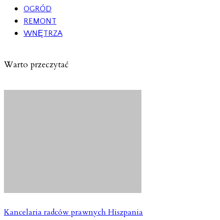
OGRÓD
REMONT
WNĘTRZA
Warto przeczytać
Kancelaria radców prawnych Hiszpania