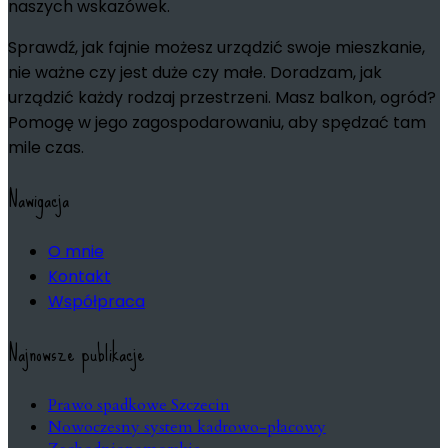
naszych wskazówek.
Sprawdź, jak fajnie możesz urządzić swoje mieszkanie,
nie ważne czy jest duże czy małe. Doradzam, jak
urządzić każdy rodzaj przestrzeni. Masz balkon, ogród?
Pomogę w jego zagospodarowaniu, aby spędzać tam
mile czas.
Nawigacja
O mnie
Kontakt
Współpraca
Najnowsze publikacje
Prawo spadkowe Szczecin
Nowoczesny system kadrowo-płacowy