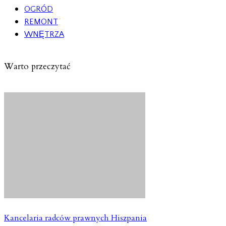
OGRÓD
REMONT
WNĘTRZA
Warto przeczytać
Kancelaria radców prawnych Hiszpania