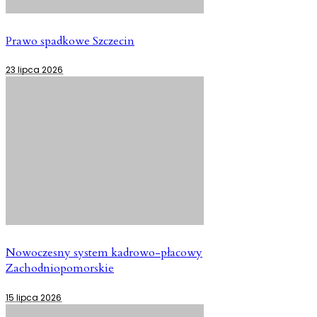
Prawo spadkowe Szczecin
23 lipca 2026
Nowoczesny system kadrowo-płacowy
Zachodniopomorskie
15 lipca 2026