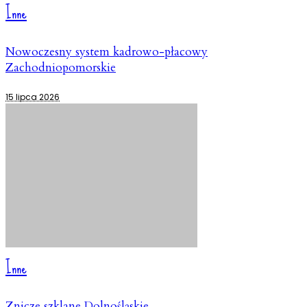
Inne
Nowoczesny system kadrowo-płacowy
Zachodniopomorskie
15 lipca 2026
Inne
Znicze szklane Dolnośląskie