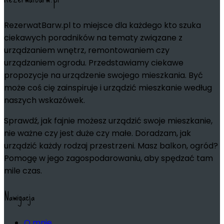
RezerwatBarw.pl to miejsce dla każdego kto szuka
ciekawych poradników na tematy związane z
urządzaniem wnętrz, remontowaniem czy
urządzaniem ogrodu. Przedstawiamy ciekawe
propozycje na urządzenie swojego mieszkania. Być
może coś cię zainspiruje i urządzić mieszkanie według
naszych wskazówek.
Sprawdź, jak fajnie możesz urządzić swoje mieszkanie,
nie ważne czy jest duże czy małe. Doradzam, jak
urządzić każdy rodzaj przestrzeni. Masz balkon, ogród?
Pomogę w jego zagospodarowaniu, aby spędzać tam
mile czas.
Nawigacja
O mnie