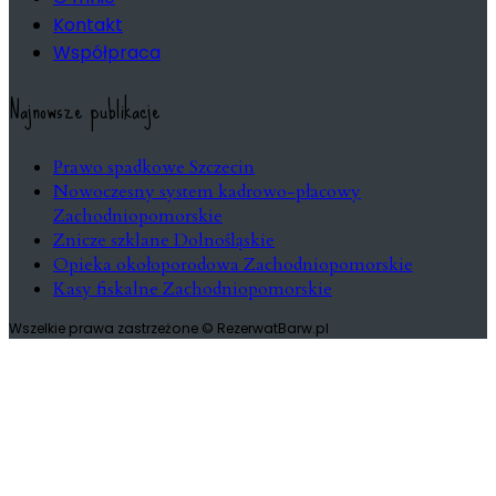
Kontakt
Współpraca
Najnowsze publikacje
Prawo spadkowe Szczecin
Nowoczesny system kadrowo-płacowy
Zachodniopomorskie
Znicze szklane Dolnośląskie
Opieka okołoporodowa Zachodniopomorskie
Kasy fiskalne Zachodniopomorskie
Wszelkie prawa zastrzeżone © RezerwatBarw.pl