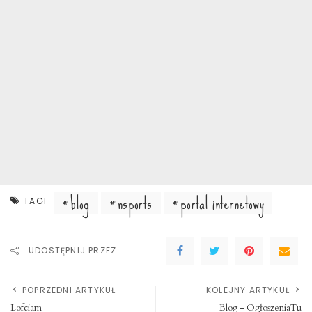
blog
nsports
portal internetowy
TAGI
UDOSTĘPNIJ PRZEZ
POPRZEDNI ARTYKUŁ
KOLEJNY ARTYKUŁ
Lofciam
Blog – OgłoszeniaTu