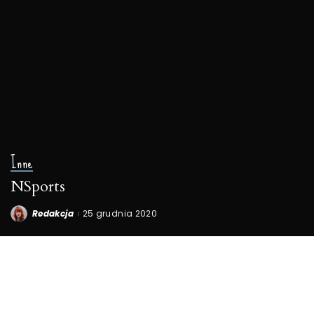
Inne
NSports
Redakcja
25 grudnia 2020
Posted
by