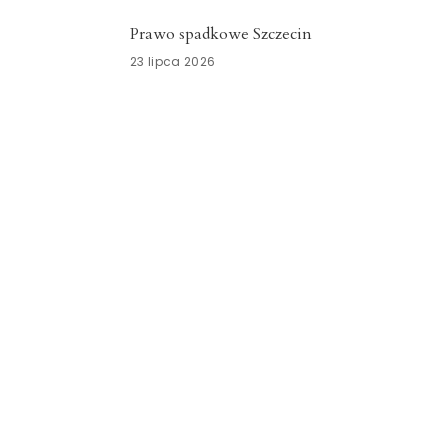
Prawo spadkowe Szczecin
23 lipca 2026
Nowoczesny system kadrowo-płacowy
Zachodniopomorskie
15 lipca 2026
Znicze szklane Dolnośląskie
15 lipca 2026
Opieka okołoporodowa
Zachodniopomorskie
13 lipca 2026