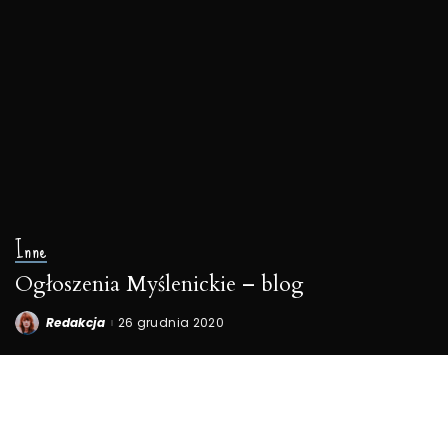
Inne
Ogłoszenia Myślenickie – blog
Redakcja
26 grudnia 2020
Posted
by