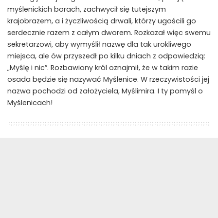
myślenickich borach, zachwycił się tutejszym
krajobrazem, a i życzliwością drwali, którzy ugościli go
serdecznie razem z całym dworem. Rozkazał więc swemu
sekretarzowi, aby wymyślił nazwę dla tak urokliwego
miejsca, ale ów przyszedł po kilku dniach z odpowiedzią:
„Myślę i nic”. Rozbawiony król oznajmił, że w takim razie
osada będzie się nazywać Myślenice. W rzeczywistości jej
nazwa pochodzi od założyciela, Myślimira. I ty pomyśl o
Myślenicach!