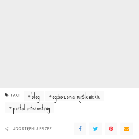
blog
ogłoszenia myślenickie
TAGI
portal internetowy
UDOSTĘPNIJ PRZEZ