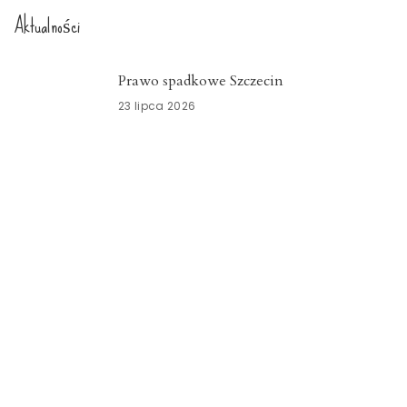
Aktualności
Prawo spadkowe Szczecin
23 lipca 2026
Nowoczesny system kadrowo-płacowy
Zachodniopomorskie
15 lipca 2026
Znicze szklane Dolnośląskie
15 lipca 2026
Opieka okołoporodowa
Zachodniopomorskie
13 lipca 2026