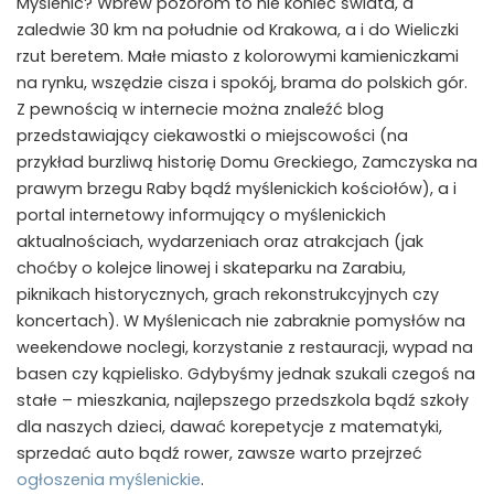
Myślenic? Wbrew pozorom to nie koniec świata, a
zaledwie 30 km na południe od Krakowa, a i do Wieliczki
rzut beretem. Małe miasto z kolorowymi kamieniczkami
na rynku, wszędzie cisza i spokój, brama do polskich gór.
Z pewnością w internecie można znaleźć blog
przedstawiający ciekawostki o miejscowości (na
przykład burzliwą historię Domu Greckiego, Zamczyska na
prawym brzegu Raby bądź myślenickich kościołów), a i
portal internetowy informujący o myślenickich
aktualnościach, wydarzeniach oraz atrakcjach (jak
choćby o kolejce linowej i skateparku na Zarabiu,
piknikach historycznych, grach rekonstrukcyjnych czy
koncertach). W Myślenicach nie zabraknie pomysłów na
weekendowe noclegi, korzystanie z restauracji, wypad na
basen czy kąpielisko. Gdybyśmy jednak szukali czegoś na
stałe – mieszkania, najlepszego przedszkola bądź szkoły
dla naszych dzieci, dawać korepetycje z matematyki,
sprzedać auto bądź rower, zawsze warto przejrzeć
ogłoszenia myślenickie
.