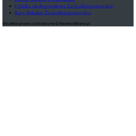
Opieka okołoporodowa Zachodniopomorskie
Kasy fiskalne Zachodniopomorskie
Wszelkie prawa zastrzeżone © RezerwatBarw.pl