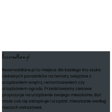
RezerwatBarw.pl
RezerwatBarw.pl to miejsce dla każdego kto szuka
ciekawych poradników na tematy związane z
urządzaniem wnętrz, remontowaniem czy
urządzaniem ogrodu. Przedstawiamy ciekawe
propozycje na urządzenie swojego mieszkania. Być
może coś cię zainspiruje i urządzić mieszkanie według
naszych wskazówek.