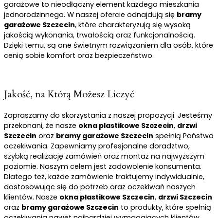
garażowe to nieodłączny element każdego mieszkania
jednorodzinnego. W naszej ofercie odnajdują się
bramy
garażowe Szczecin
, które charakteryzują się wysoką
jakością wykonania, trwałością oraz funkcjonalnością.
Dzięki temu, są one świetnym rozwiązaniem dla osób, które
cenią sobie komfort oraz bezpieczeństwo.
Jakość, na Którą Możesz Liczyć
Zapraszamy do skorzystania z naszej propozycji. Jesteśmy
przekonani, że nasze
okna plastikowe Szczecin
,
drzwi
Szczecin
oraz
bramy garażowe Szczecin
spełnią Państwa
oczekiwania. Zapewniamy profesjonalne doradztwo,
szybką realizację zamówień oraz montaż na najwyższym
poziomie. Naszym celem jest zadowolenie konsumenta.
Dlatego też, każde zamówienie traktujemy indywidualnie,
dostosowując się do potrzeb oraz oczekiwań naszych
klientów. Nasze
okna plastikowe Szczecin
,
drzwi Szczecin
oraz
bramy garażowe Szczecin
to produkty, które spełnią
oczekiwania nawet najbardziej wymagających klientów.