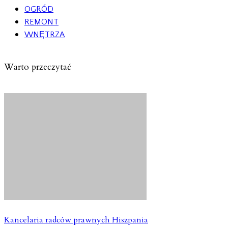
OGRÓD
REMONT
WNĘTRZA
Warto przeczytać
Kancelaria radców prawnych Hiszpania