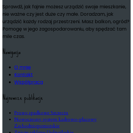
Sprawdź, jak fajnie możesz urządzić swoje mieszkanie,
nie ważne czy jest duże czy małe. Doradzam, jak
urządzić każdy rodzaj przestrzeni. Masz balkon, ogród?
Pomogę w jego zagospodarowaniu, aby spędzać tam
mile czas.
Nawigacja
O mnie
Kontakt
Współpraca
Najnowsze publikacje
Prawo spadkowe Szczecin
Nowoczesny system kadrowo-płacowy
Zachodniopomorskie
Znicze szklane Dolnośląskie