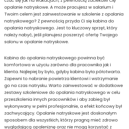
czuć się jak na wakacjach, z pewnością zaciekawi Cię
opalanie natryskowe. A może pracujesz w salarium i
Twoim celem jest zainwestowanie w szkolenie z opalania
natryskowego? Z pewnością przyda Ci się kabina do
opalania natryskowego. Jest to kluczowy sprzęt, który
należy nabyć, jeśli planujesz poszerzyć ofertę Twojego
salonu w opalanie natryskowe.
Kabina do opalania natryskowego powinna być
komfortowa w użyciu zarówno dla pracownika jak i
klienta. Najlepiej by było, gdyby kabina była półotwarta.
Zapewni to nabranie powietrza klientowi i wstrzymanie
go na czas natrysku. Warto zainwestować w dodatkowe
zestawy szkoleniowe do opalania natryskowego w celu
przeszkolenia innych pracowników i aby zabieg był
wykonywany w pełni profesjonalnie, a efekt końcowy był
zachwycający. Opalanie natryskowe jest doskonałym
sposobem dla wszystkich, którzy pragną mieć zdrowo
wyglądającą opaleniznę oraz nie mogą korzystać z