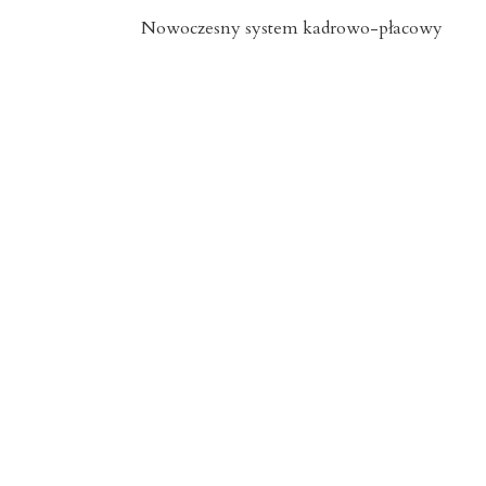
Nowoczesny system kadrowo-płacowy
Zachodniopomorskie
15 lipca 2026
Znicze szklane Dolnośląskie
15 lipca 2026
Opieka okołoporodowa
Zachodniopomorskie
13 lipca 2026