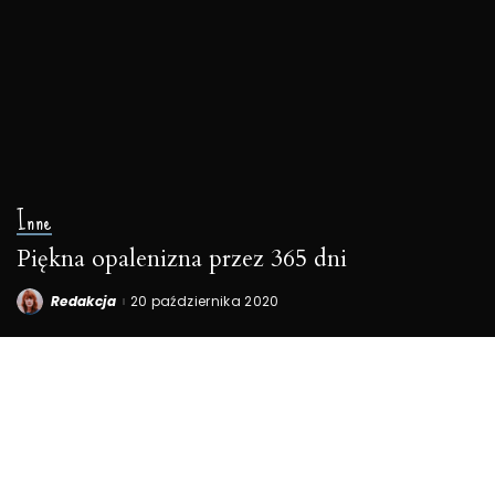
Inne
Piękna opalenizna przez 365 dni
Redakcja
20 października 2020
Posted
by