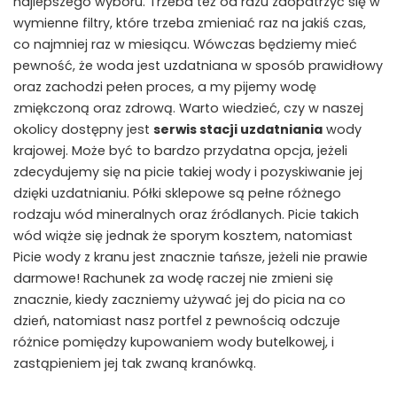
najlepszego wyboru. Trzeba też od razu zaopatrzyć się w
wymienne filtry, które trzeba zmieniać raz na jakiś czas,
co najmniej raz w miesiącu. Wówczas będziemy mieć
pewność, że woda jest uzdatniana w sposób prawidłowy
oraz zachodzi pełen proces, a my pijemy wodę
zmiękczoną oraz zdrową. Warto wiedzieć, czy w naszej
okolicy dostępny jest
serwis stacji uzdatniania
wody
krajowej. Może być to bardzo przydatna opcja, jeżeli
zdecydujemy się na picie takiej wody i pozyskiwanie jej
dzięki uzdatnianiu. Półki sklepowe są pełne różnego
rodzaju wód mineralnych oraz źródlanych. Picie takich
wód wiąże się jednak że sporym kosztem, natomiast
Picie wody z kranu jest znacznie tańsze, jeżeli nie prawie
darmowe! Rachunek za wodę raczej nie zmieni się
znacznie, kiedy zaczniemy używać jej do picia na co
dzień, natomiast nasz portfel z pewnością odczuje
różnice pomiędzy kupowaniem wody butelkowej, i
zastąpieniem jej tak zwaną kranówką.