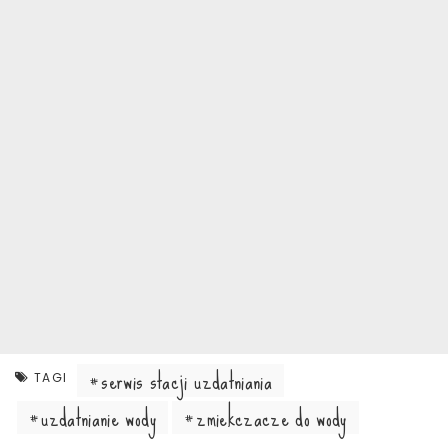
serwis stacji uzdatniania
TAGI
uzdatnianie wody
zmiekczacze do wody