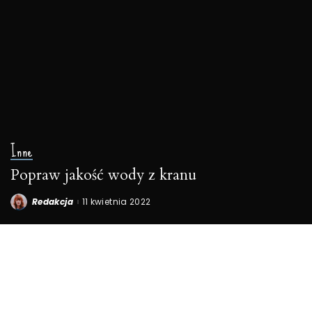
Inne
Popraw jakość wody z kranu
Redakcja
11 kwietnia 2022
Posted
by