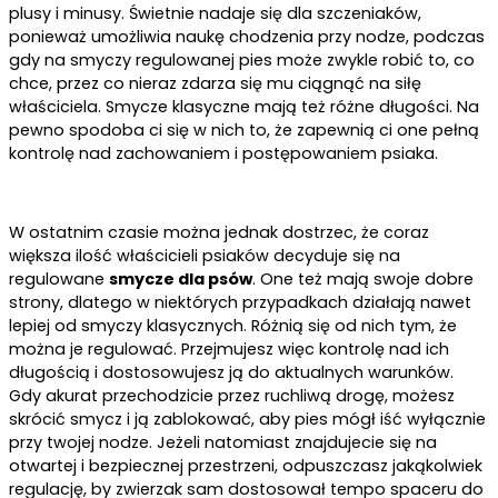
plusy i minusy. Świetnie nadaje się dla szczeniaków,
ponieważ umożliwia naukę chodzenia przy nodze, podczas
gdy na smyczy regulowanej pies może zwykle robić to, co
chce, przez co nieraz zdarza się mu ciągnąć na siłę
właściciela. Smycze klasyczne mają też różne długości. Na
pewno spodoba ci się w nich to, że zapewnią ci one pełną
kontrolę nad zachowaniem i postępowaniem psiaka.
W ostatnim czasie można jednak dostrzec, że coraz
większa ilość właścicieli psiaków decyduje się na
regulowane
smycze dla psów
. One też mają swoje dobre
strony, dlatego w niektórych przypadkach działają nawet
lepiej od smyczy klasycznych. Różnią się od nich tym, że
można je regulować. Przejmujesz więc kontrolę nad ich
długością i dostosowujesz ją do aktualnych warunków.
Gdy akurat przechodzicie przez ruchliwą drogę, możesz
skrócić smycz i ją zablokować, aby pies mógł iść wyłącznie
przy twojej nodze. Jeżeli natomiast znajdujecie się na
otwartej i bezpiecznej przestrzeni, odpuszczasz jakąkolwiek
regulację, by zwierzak sam dostosował tempo spaceru do