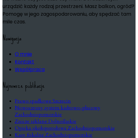
urządzić każdy rodzaj przestrzeni. Masz balkon, ogród?
Pomogę w jego zagospodarowaniu, aby spędzać tam
mile czas.
Nawigacja
O mnie
Kontakt
Współpraca
Najnowsze publikacje
Prawo spadkowe Szczecin
Nowoczesny system kadrowo-płacowy
Zachodniopomorskie
Znicze szklane Dolnośląskie
Opieka okołoporodowa Zachodniopomorskie
Kasy fiskalne Zachodniopomorskie