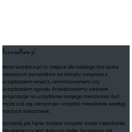
RezerwatBarw.pl
RezerwatBarw.pl to miejsce dla każdego kto szuka
ciekawych poradników na tematy związane z
urządzaniem wnętrz, remontowaniem czy
urządzaniem ogrodu. Przedstawiamy ciekawe
propozycje na urządzenie swojego mieszkania. Być
może coś cię zainspiruje i urządzić mieszkanie według
naszych wskazówek.
Sprawdź, jak fajnie możesz urządzić swoje mieszkanie,
nie ważne czy jest duże czy małe. Doradzam, jak