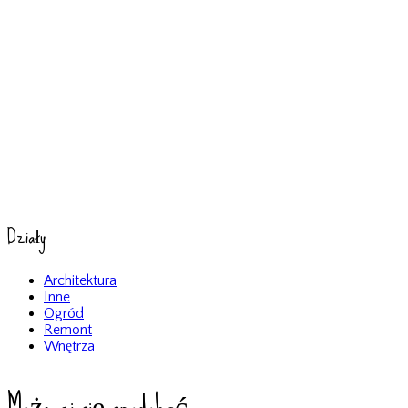
Działy
Architektura
Inne
Ogród
Remont
Wnętrza
Może ci się spodobać