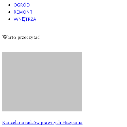
OGRÓD
REMONT
WNĘTRZA
Warto przeczytać
Kancelaria radców prawnych Hiszpania