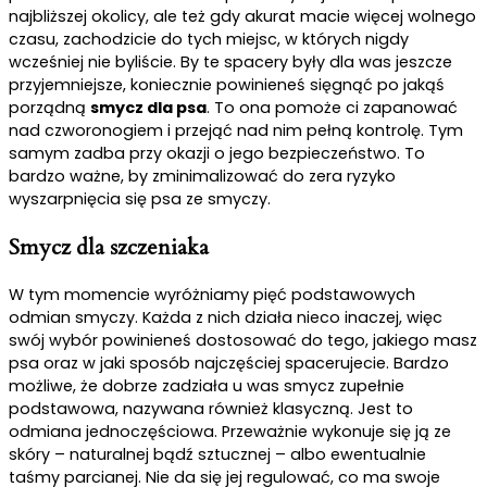
najbliższej okolicy, ale też gdy akurat macie więcej wolnego
czasu, zachodzicie do tych miejsc, w których nigdy
wcześniej nie byliście. By te spacery były dla was jeszcze
przyjemniejsze, koniecznie powinieneś sięgnąć po jakąś
porządną
smycz dla psa
. To ona pomoże ci zapanować
nad czworonogiem i przejąć nad nim pełną kontrolę. Tym
samym zadba przy okazji o jego bezpieczeństwo. To
bardzo ważne, by zminimalizować do zera ryzyko
wyszarpnięcia się psa ze smyczy.
Smycz dla szczeniaka
W tym momencie wyróżniamy pięć podstawowych
odmian smyczy. Każda z nich działa nieco inaczej, więc
swój wybór powinieneś dostosować do tego, jakiego masz
psa oraz w jaki sposób najczęściej spacerujecie. Bardzo
możliwe, że dobrze zadziała u was smycz zupełnie
podstawowa, nazywana również klasyczną. Jest to
odmiana jednoczęściowa. Przeważnie wykonuje się ją ze
skóry – naturalnej bądź sztucznej – albo ewentualnie
taśmy parcianej. Nie da się jej regulować, co ma swoje