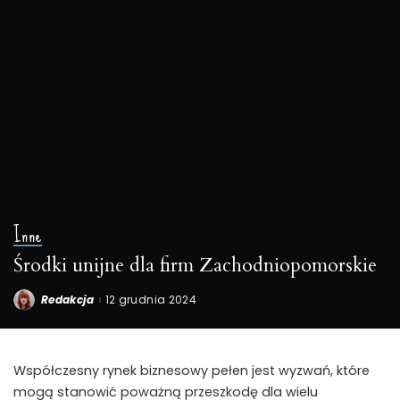
Inne
Środki unijne dla firm Zachodniopomorskie
Redakcja
12 grudnia 2024
Posted
by
Współczesny rynek biznesowy pełen jest wyzwań, które
mogą stanowić poważną przeszkodę dla wielu