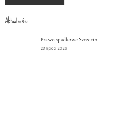
Aktualności
Prawo spadkowe Szczecin
23 lipca 2026
Nowoczesny system kadrowo-płacowy
Zachodniopomorskie
15 lipca 2026
Znicze szklane Dolnośląskie
15 lipca 2026
Opieka okołoporodowa
Zachodniopomorskie