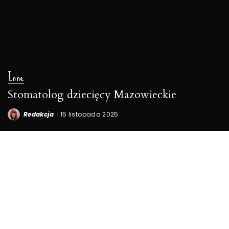
Inne
Stomatolog dziecięcy Mazowieckie
Redakcja
15 listopada 2025
Posted
by