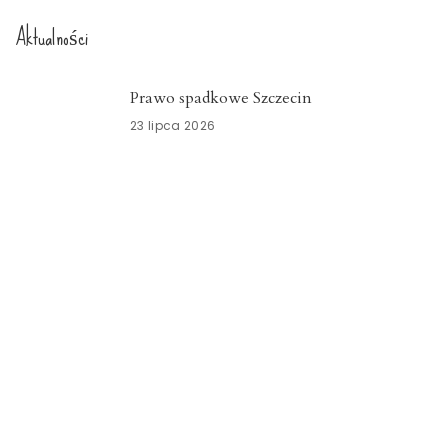
Aktualności
Prawo spadkowe Szczecin
23 lipca 2026
Nowoczesny system kadrowo-płacowy
Zachodniopomorskie
15 lipca 2026
Znicze szklane Dolnośląskie
15 lipca 2026
Opieka okołoporodowa
Zachodniopomorskie
13 lipca 2026