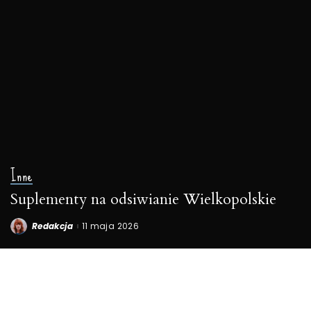
Inne
Suplementy na odsiwianie Wielkopolskie
Redakcja
11 maja 2026
Posted
by