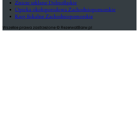
Znicze szklane Dolnośląskie
Opieka okołoporodowa Zachodniopomorskie
Kasy fiskalne Zachodniopomorskie
Wszelkie prawa zastrzeżone © RezerwatBarw.pl