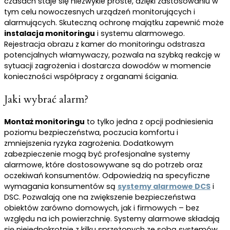
czasach staje się niezwykle proste, dzięki zastosowaniu w
tym celu nowoczesnych urządzeń monitorujących i
alarmujących. Skuteczną ochronę majątku zapewnić może
instalacja monitoringu
i systemu alarmowego.
Rejestracja obrazu z kamer do monitoringu odstrasza
potencjalnych włamywaczy, pozwala na szybką reakcję w
sytuacji zagrożenia i dostarcza dowodów w momencie
konieczności współpracy z organami ścigania.
Jaki wybrać alarm?
Montaż monitoringu
to tylko jedna z opcji podniesienia
poziomu bezpieczeństwa, poczucia komfortu i
zmniejszenia ryzyka zagrożenia. Dodatkowym
zabezpieczenie mogą być profesjonalne systemy
alarmowe, które dostosowywane są do potrzeb oraz
oczekiwań konsumentów. Odpowiedzią na specyficzne
wymagania konsumentów są
systemy alarmowe DCS
i
DSC. Pozwalają one na zwiększenie bezpieczeństwa
obiektów zarówno domowych, jak i firmowych – bez
względu na ich powierzchnię. Systemy alarmowe składają
się niejednokrotnie z kilku sprzężonych ze sobą systemów