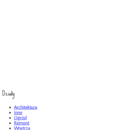
Działy
Architektura
Inne
Ogród
Remont
Wnętrza