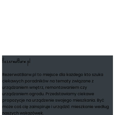
RezerwatBarw.pl
RezerwatBarw.pl to miejsce dla każdego kto szuka
ciekawych poradników na tematy związane z
urządzaniem wnętrz, remontowaniem czy
urządzaniem ogrodu. Przedstawiamy ciekawe
propozycje na urządzenie swojego mieszkania. Być
może coś cię zainspiruje i urządzić mieszkanie według
naszych wskazówek.