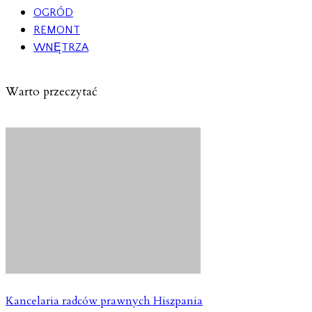
OGRÓD
REMONT
WNĘTRZA
Warto przeczytać
Kancelaria radców prawnych Hiszpania