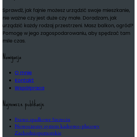
Sprawdź, jak fajnie możesz urządzić swoje mieszkanie,
nie ważne czy jest duże czy małe. Doradzam, jak
urządzić każdy rodzaj przestrzeni. Masz balkon, ogród?
Pomogę w jego zagospodarowaniu, aby spędzać tam
mile czas.
Nawigacja
O mnie
Kontakt
Współpraca
Najnowsze publikacje
Prawo spadkowe Szczecin
Nowoczesny system kadrowo-płacowy
Zachodniopomorskie