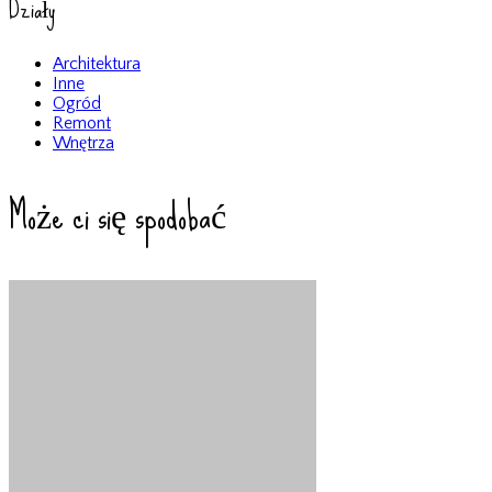
Działy
Architektura
Inne
Ogród
Remont
Wnętrza
Może ci się spodobać