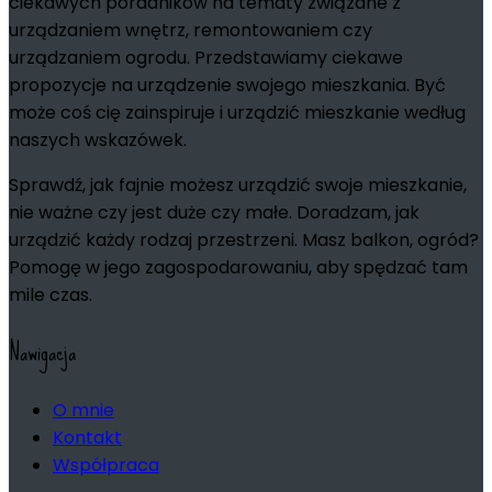
ciekawych poradników na tematy związane z
urządzaniem wnętrz, remontowaniem czy
urządzaniem ogrodu. Przedstawiamy ciekawe
propozycje na urządzenie swojego mieszkania. Być
może coś cię zainspiruje i urządzić mieszkanie według
naszych wskazówek.
Sprawdź, jak fajnie możesz urządzić swoje mieszkanie,
nie ważne czy jest duże czy małe. Doradzam, jak
urządzić każdy rodzaj przestrzeni. Masz balkon, ogród?
Pomogę w jego zagospodarowaniu, aby spędzać tam
mile czas.
Nawigacja
O mnie
Kontakt
Współpraca