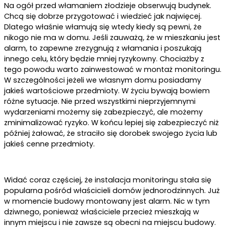
Na ogół przed włamaniem złodzieje obserwują budynek.
Chcą się dobrze przygotować i wiedzieć jak najwięcej.
Dlatego właśnie włamują się wtedy kiedy są pewni, że
nikogo nie ma w domu. Jeśli zauważą, że w mieszkaniu jest
alarm, to zapewne zrezygnują z włamania i poszukają
innego celu, który będzie mniej ryzykowny. Chociażby z
tego powodu warto zainwestować w montaż monitoringu.
W szczególności jeżeli we własnym domu posiadamy
jakieś wartościowe przedmioty. W życiu bywają bowiem
różne sytuacje. Nie przed wszystkimi nieprzyjemnymi
wydarzeniami możemy się zabezpieczyć, ale możemy
zminimalizować ryzyko. W końcu lepiej się zabezpieczyć niż
później żałować, że straciło się dorobek swojego życia lub
jakieś cenne przedmioty.
Widać coraz częściej, że instalacja monitoringu stała się
popularna pośród właścicieli domów jednorodzinnych. Już
w momencie budowy montowany jest alarm. Nic w tym
dziwnego, ponieważ właściciele przecież mieszkają w
innym miejscu i nie zawsze są obecni na miejscu budowy.