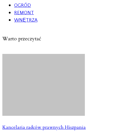
OGRÓD
REMONT
WNĘTRZA
Warto przeczytać
Kancelaria radców prawnych Hiszpania