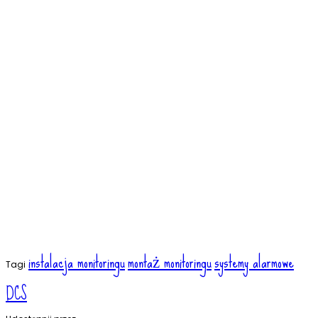
instalacja monitoringu
montaż monitoringu
systemy alarmowe
Tagi
DCS