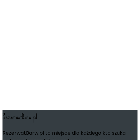
RezerwatBarw.pl
RezerwatBarw.pl to miejsce dla każdego kto szuka