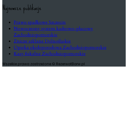
Najnowsze publikacje
Prawo spadkowe Szczecin
Nowoczesny system kadrowo-płacowy
Zachodniopomorskie
Znicze szklane Dolnośląskie
Opieka okołoporodowa Zachodniopomorskie
Kasy fiskalne Zachodniopomorskie
Wszelkie prawa zastrzeżone © RezerwatBarw.pl