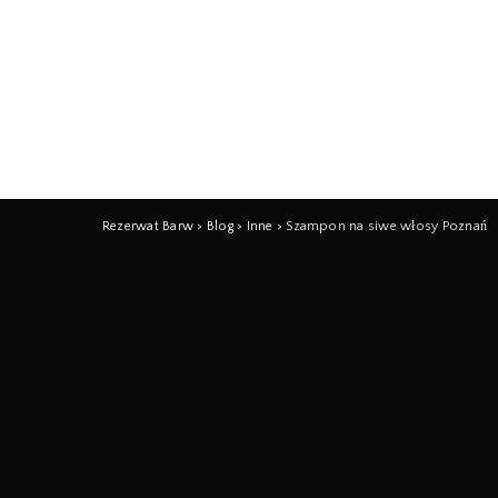
Rezerwat Barw
>
Blog
>
Inne
>
Szampon na siwe włosy Poznań