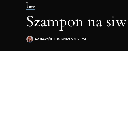
Inne
Szampon na siw
Redakcja
15 kwietnia 2024
Posted
by