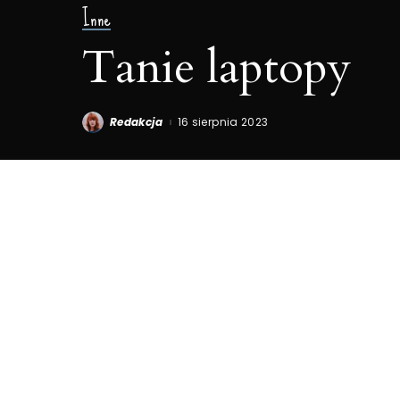
Inne
Tanie laptopy
Redakcja
16 sierpnia 2023
Posted
by