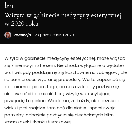
Inne
Wizyta w gabinecie medycyny estetycznej
w 2020 roku
Redakcja
23 października 2020
Posted
by
Wizyta w gabinecie medycyny estetycznej, może wiązać
się z niemałym stresem. Nie chodzi wyłącznie o wydatek
w chwili, gdy poddajemy się kosztownemu zabiegowi, ale
i o sam proces wybranej procedury. Warto zapoznać się
z opiniami i opisem tego, co nas czeka, by pozbyć się
niepewności i zamienić taką wizytę w ekscytującą
przygodę ku pięknu. Wiadomo, że każdy, niezależnie od
wieku i płci znajdzie tam coś dla siebie i spełni swoje
potrzeby, odnośnie pozbycia się niechcianych blizn,
zmarszczek i tkanki tłuszczowej.