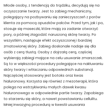
Młode osoby, z tendencją do trądziku, decydują się na
oczyszczanie twarzy. Jest to zabieg mechaniczny,
polegający na pozbywaniu się zanieczyszczeń z porów
klienta za pomocą opuszków palców. Przed tym, jak i po,
stosuje się maseczki, które mają za zadanie otworzyć
pory, a później złagodzić naruszoną skórę twarzy. Po
wszystkim, następuje efekt oczyszczonej i bardziej
zmatowionej skóry. Zabieg doskonale nadaje się dla
osób z cerą tłustą. Osoby z dojrzałą cerą, częściej
wybierają zabiegi mające na celu usuwanie zmarszczek.
Są to w większości procedury polegające na nakłuwaniu
skóry twarzy i wtłaczaniu odpowiednich substancji.
Najczęściej stosowany jest botoks oraz kwas
hialuronowy. Korzysta się również z mezoterapii, która
polega na wstrzykiwaniu małych dawek kwasu
hialuronowego w odpowiednie partie twarzy. Zapobiega
to starzeniu się skóry, a nawet powstawianiu cellulitu.
Mniej inwazyjną procedurą w kwestii usuwania