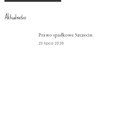
Aktualności
Prawo spadkowe Szczecin
23 lipca 2026
Nowoczesny system kadrowo-płacowy
Zachodniopomorskie
15 lipca 2026
Znicze szklane Dolnośląskie
15 lipca 2026
Opieka okołoporodowa
Zachodniopomorskie