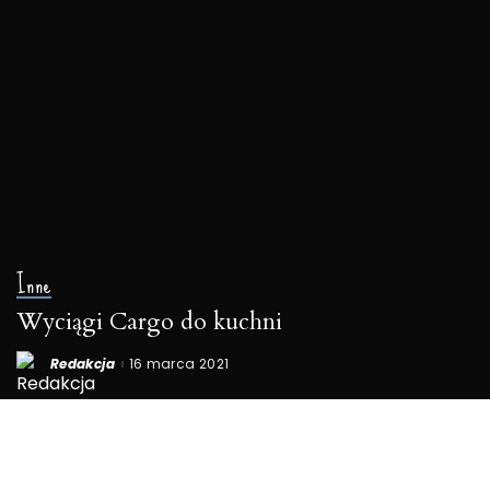
Inne
Wyciągi Cargo do kuchni
Redakcja
16 marca 2021
Posted
by