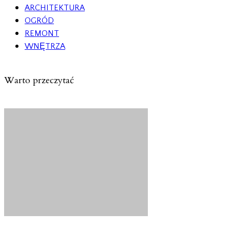
ARCHITEKTURA
OGRÓD
REMONT
WNĘTRZA
Warto przeczytać