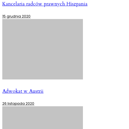
Kancelaria radców prawnych Hiszpania
15 grudnia 2020
Adwokat w Austrii
26 listopada 2020