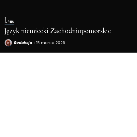
Inne
Język niemiecki Zachodniopomorskie
Redakcja
15 marca 2026
Posted
by