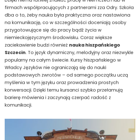
Dzięki niemu łatwiej znaleźć pracę w Niemczech lub w
firmach współpracujących z partnerami zza Odry. Szkoła
dba o to, żeby nauka była praktyczna oraz nastawiona
na komunikację, co w szczególności doceniają osoby
przygotowujące się do pracy bądź życia w
niemieckojęzycznym środowisku. Coraz większe
zaciekawienie budzi również
nauka hiszpańskiego
Szczecin
. To język dynamiczny, melodyjny oraz niezwykle
popularny na całym świecie. Kursy hiszpańskiego w
Władcy Języków nie ograniczają się do nauki
podstawowych zwrotów – od samego początku uczą
myślenia w tym języku oraz prowadzenia prostych
konwersacji. Dzięki temu kursanci szybko przełamują
barierę mówienia i zaczynają czerpać radość z
komunikacji.