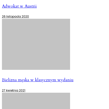
Adwokat w Austrii
26 listopada 2020
Bielizna męska w klasycznym wydaniu
27 kwietnia 2021