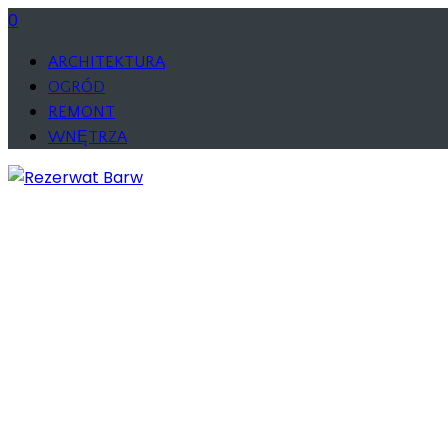
0
ARCHITEKTURA
OGRÓD
REMONT
WNĘTRZA