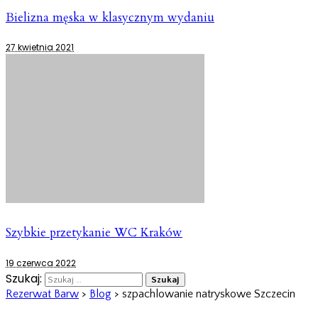
Bielizna męska w klasycznym wydaniu
27 kwietnia 2021
Szybkie przetykanie WC Kraków
19 czerwca 2022
Szukaj:
Rezerwat Barw
>
Blog
>
szpachlowanie natryskowe Szczecin