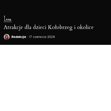
Inne
Atrakcje dla dzieci Kołobrzeg i okolice
Redakcja
17 czerwca 2026
Posted
by