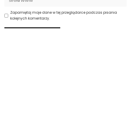
Zapamiętaj moje dane w tej przeglądarce podczas pisania
kolejnych komentarzy.
Aktualności
Prawo spadkowe Szczecin
23 lipca 2026
Nowoczesny system kadrowo-płacowy
Zachodniopomorskie
15 lipca 2026
Znicze szklane Dolnośląskie