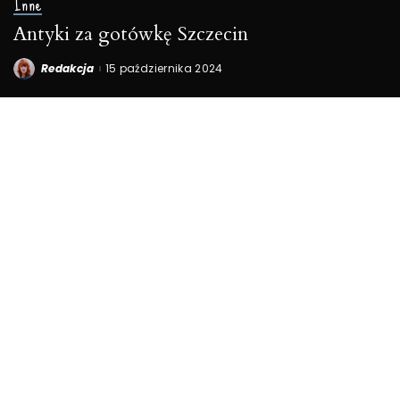
Inne
Antyki za gotówkę Szczecin
Redakcja
15 października 2024
Posted
by