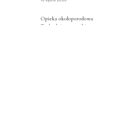
Opieka okołoporodowa
Zachodniopomorskie
13 lipca 2026