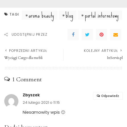
aroma beauty
blog
portal internetowy
TAGI
UDOSTĘPNIJ PRZEZ
POPRZEDNI ARTYKUŁ
KOLEJNY ARTYKUŁ
Wyciągi Cargo dla mebli
InServis.pl
1 Comment
Zbyszek
Odpowiedz
24 lutego 2021 o 11:15
Niesamowity wpis 🙂