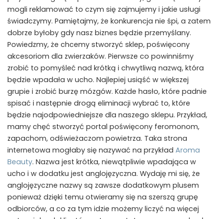
mogli reklamować to czym się zajmujemy i jakie usługi
świadczymy. Pamiętajmy, że konkurencja nie śpi, a zatem
dobrze byłoby gdy nasz biznes będzie przemyślany.
Powiedzmy, że chcemy stworzyć sklep, poświęcony
akcesoriom dla zwierzaków. Pierwsze co powinniśmy
zrobić to pomyśleć nad krótką i chwytliwą nazwą, która
będzie wpadała w ucho. Najlepiej usiąść w większej
grupie i zrobić burzę mózgów. Każde hasło, które padnie
spisać i następnie drogą eliminacji wybrać to, które
będzie najodpowiedniejsze dla naszego sklepu. Przykład,
mamy chęć stworzyć portal poświęcony feromonom,
zapachom, odświeżaczom powietrza. Taka strona
internetowa mogłaby się nazywać na przykład
Aroma
Beauty
. Nazwa jest krótka, niewątpliwie wpadająca w
ucho i w dodatku jest anglojęzyczna. Wydaję mi się, że
anglojęzyczne nazwy są zawsze dodatkowym plusem
ponieważ dzięki temu otwieramy się na szerszą grupę
odbiorców, a co za tym idzie możemy liczyć na więcej