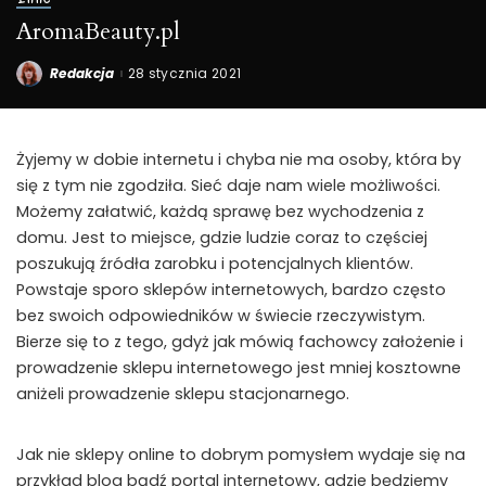
AromaBeauty.pl
Redakcja
28 stycznia 2021
Posted
by
Żyjemy w dobie internetu i chyba nie ma osoby, która by
się z tym nie zgodziła. Sieć daje nam wiele możliwości.
Możemy załatwić, każdą sprawę bez wychodzenia z
domu. Jest to miejsce, gdzie ludzie coraz to częściej
poszukują źródła zarobku i potencjalnych klientów.
Powstaje sporo sklepów internetowych, bardzo często
bez swoich odpowiedników w świecie rzeczywistym.
Bierze się to z tego, gdyż jak mówią fachowcy założenie i
prowadzenie sklepu internetowego jest mniej kosztowne
aniżeli prowadzenie sklepu stacjonarnego.
Jak nie sklepy online to dobrym pomysłem wydaje się na
przykład blog bądź portal internetowy, gdzie będziemy