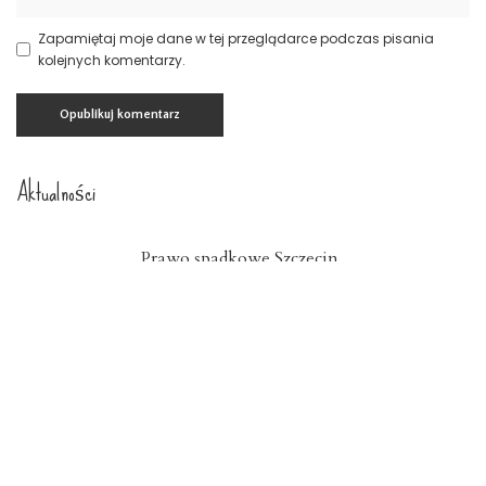
Zapamiętaj moje dane w tej przeglądarce podczas pisania
kolejnych komentarzy.
Aktualności
Prawo spadkowe Szczecin
23 lipca 2026
Nowoczesny system kadrowo-płacowy
Zachodniopomorskie
15 lipca 2026
Znicze szklane Dolnośląskie