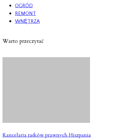
OGRÓD
REMONT
WNĘTRZA
Warto przeczytać
Kancelaria radców prawnych Hiszpania