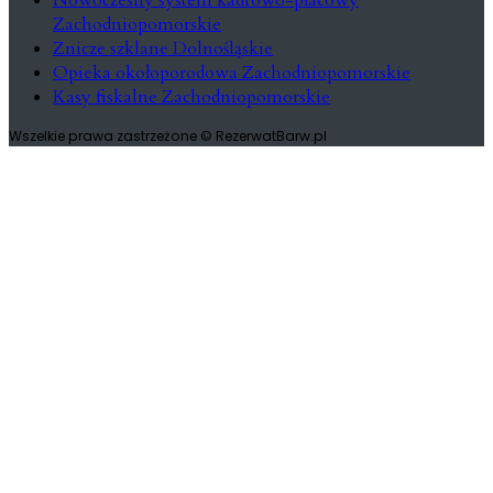
Zachodniopomorskie
Znicze szklane Dolnośląskie
Opieka okołoporodowa Zachodniopomorskie
Kasy fiskalne Zachodniopomorskie
Wszelkie prawa zastrzeżone © RezerwatBarw.pl