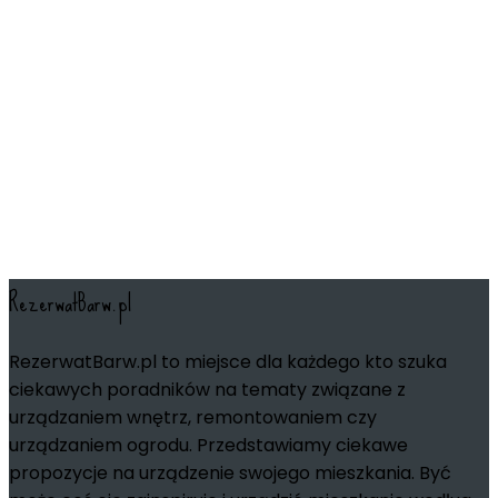
RezerwatBarw.pl
RezerwatBarw.pl to miejsce dla każdego kto szuka
ciekawych poradników na tematy związane z
urządzaniem wnętrz, remontowaniem czy
urządzaniem ogrodu. Przedstawiamy ciekawe
propozycje na urządzenie swojego mieszkania. Być