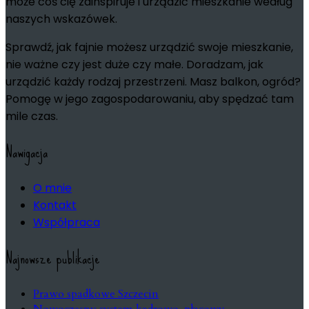
może coś cię zainspiruje i urządzić mieszkanie według
naszych wskazówek.
Sprawdź, jak fajnie możesz urządzić swoje mieszkanie,
nie ważne czy jest duże czy małe. Doradzam, jak
urządzić każdy rodzaj przestrzeni. Masz balkon, ogród?
Pomogę w jego zagospodarowaniu, aby spędzać tam
mile czas.
Nawigacja
O mnie
Kontakt
Współpraca
Najnowsze publikacje
Prawo spadkowe Szczecin
Nowoczesny system kadrowo-płacowy