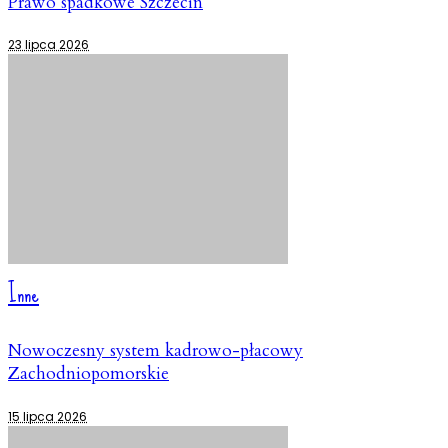
Prawo spadkowe Szczecin
23 lipca 2026
Inne
Nowoczesny system kadrowo-płacowy
Zachodniopomorskie
15 lipca 2026