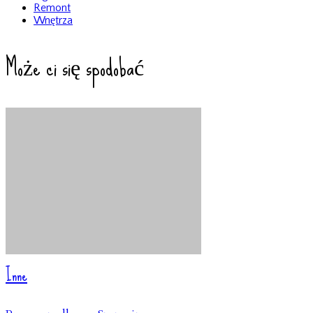
Remont
Wnętrza
Może ci się spodobać
Inne