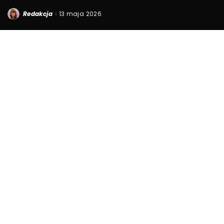
Redakcja
13 maja 2026
Posted
by