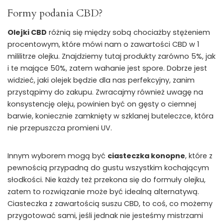
Formy podania CBD?
Olejki CBD
różnią się między sobą chociażby stężeniem
procentowym, które mówi nam o zawartości CBD w 1
mililitrze olejku. Znajdziemy tutaj produkty zarówno 5%, jak
i te mające 50%, zatem wahanie jest spore. Dobrze jest
widzieć, jaki olejek będzie dla nas perfekcyjny, zanim
przystąpimy do zakupu. Zwracajmy również uwagę na
konsystencję oleju, powinien być on gęsty o ciemnej
barwie, koniecznie zamknięty w szklanej buteleczce, która
nie przepuszcza promieni UV.
Innym wyborem mogą być
ciasteczka konopne
, które z
pewnością przypadną do gustu wszystkim kochającym
słodkości. Nie każdy też przekona się do formuły olejku,
zatem to rozwiązanie może być idealną alternatywą.
Ciasteczka z zawartością suszu CBD, to coś, co możemy
przygotować sami, jeśli jednak nie jesteśmy mistrzami