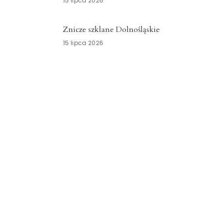
15 lipca 2026
Znicze szklane Dolnośląskie
15 lipca 2026
Opieka okołoporodowa
Zachodniopomorskie
13 lipca 2026